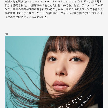
が好きだと叫びたい Ｌｏｖｅ ＆ Ｙｅｌｌ～ｍｉｘｅｄ ｂｙ ＤＪ 和～」が４月８
日から発売された。大黒摩季の「あなただけ見つめてる」など、アニメ「スラムダ
ンク」関連の楽曲が３曲収録されていることから、同アニメの大ファンでもある女
優の桜井日奈子がＣＤジャケットに起用され、タイトルが髪と共になびいているよ
うな爽やかなビジュアルが完成した。
H1