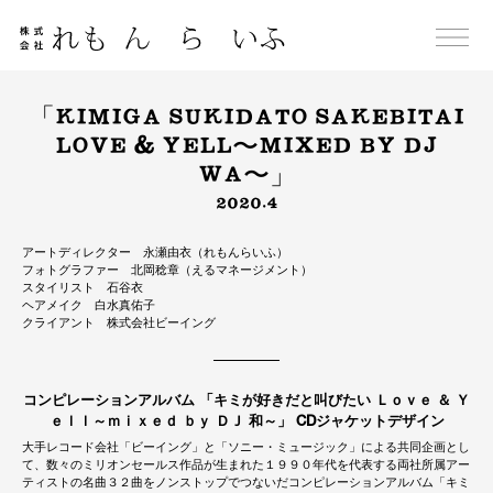
Skip
to
content
「KIMIGA SUKIDATO SAKEBITAI
LOVE & YELL〜MIXED BY DJ
WA〜」
2020.4
アートディレクター 永瀬由衣（れもんらいふ）
フォトグラファー 北岡稔章（えるマネージメント）
スタイリスト 石谷衣
ヘアメイク 白水真佑子
クライアント 株式会社ビーイング
コンピレーションアルバム 「キミが好きだと叫びたい Ｌｏｖｅ ＆ Ｙ
ｅｌｌ～ｍｉｘｅｄ ｂｙ ＤＪ 和～」 CDジャケットデザイン
大手レコード会社「ビーイング」と「ソニー・ミュージック」による共同企画とし
て、数々のミリオンセールス作品が生まれた１９９０年代を代表する両社所属アー
ティストの名曲３２曲をノンストップでつないだコンピレーションアルバム「キミ