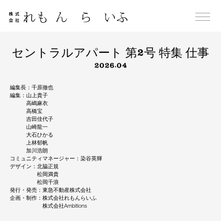
Skip
to
content
セントラルアパート 第2号 特集 仕事
2026.04
編集長：千原徹也
編集：山上貴子
高嶋麻衣
高橋宝
吉田佳代子
山崎龍一
大石ひかる
上林郁帆
加川浩朗
コミュニティマネージャー：染谷英輝
デザイン：北脇正規
松岡満貴
松岡千浪
発行・発売：東急不動産株式会社
企画・制作：株式会社れもんらいふ
株式会社Ambitions