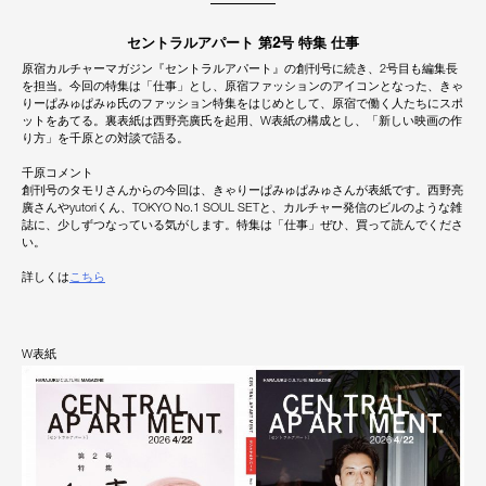
セントラルアパート 第2号 特集 仕事
原宿カルチャーマガジン『セントラルアパート』の創刊号に続き、2号目も編集長
を担当。今回の特集は「仕事」とし、原宿ファッションのアイコンとなった、きゃ
りーぱみゅぱみゅ氏のファッション特集をはじめとして、原宿で働く人たちにスポ
ットをあてる。裏表紙は西野亮廣氏を起用、W表紙の構成とし、「新しい映画の作
り方」を千原との対談で語る。
千原コメント
創刊号のタモリさんからの今回は、きゃりーぱみゅぱみゅさんが表紙です。西野亮
廣さんやyutoriくん、TOKYO No.1 SOUL SETと、カルチャー発信のビルのような雑
誌に、少しずつなっている気がします。特集は「仕事」ぜひ、買って読んでくださ
い。
詳しくは
こちら
W表紙