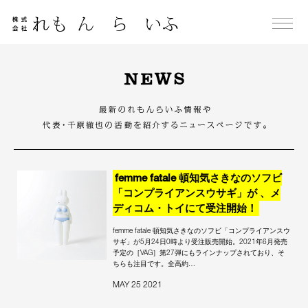
Skip
to
content
NEWS
femme fatale 頓知気さきなのソフビ
「コンプライアンスウサギ」が 、メ
ディコム・トイにて受注開始！
femme fatale 頓知気さきなのソフビ「コンプライアンスウ
サギ」が5月24日0時より受注販売開始。2021年6月発売
予定の［VAG］第27弾にもラインナップされており、そ
ちらも注目です。全高約…
MAY 25 2021