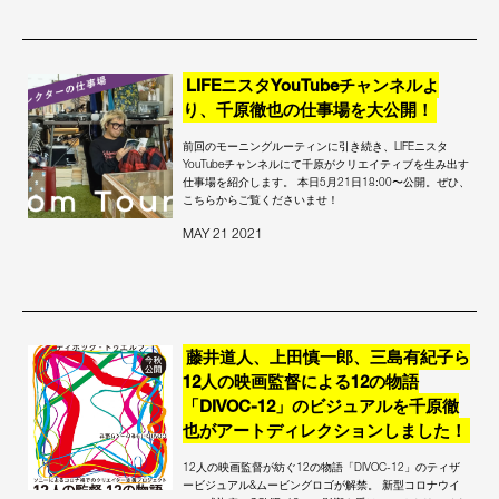
LIFEニスタYouTubeチャンネルよ
り、千原徹也の仕事場を大公開！
前回のモーニングルーティンに引き続き、LIFEニスタ
YouTubeチャンネルにて千原がクリエイティブを生み出す
仕事場を紹介します。 本日5月21日18:00〜公開。ぜひ、
こちらからご覧くださいませ！
MAY 21 2021
藤井道人、上田慎一郎、三島有紀子ら
12人の映画監督による12の物語
「DIVOC-12」のビジュアルを千原徹
也がアートディレクションしました！
12人の映画監督が紡ぐ12の物語「DIVOC-12」のティザ
ービジュアル&ムービングロゴが解禁。 新型コロナウイ