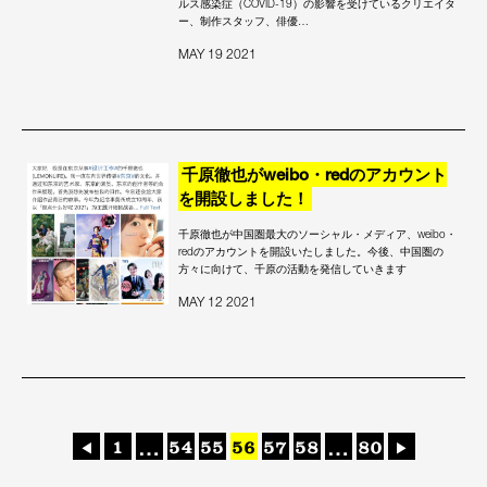
ルス感染症（COVID-19）の影響を受けているクリエイタ
ー、制作スタッフ、俳優…
MAY 19 2021
千原徹也がweibo・redのアカウント
を開設しました！
千原徹也が中国圏最大のソーシャル・メディア、weibo・
redのアカウントを開設いたしました。今後、中国圏の
方々に向けて、千原の活動を発信していきます
MAY 12 2021
投
1
…
54
55
56
57
58
…
80
◀
▶
稿