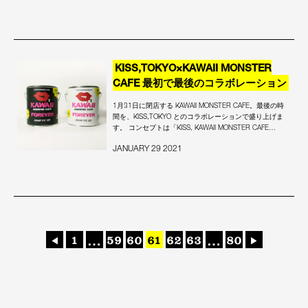
KISS,TOKYO×KAWAII MONSTER
CAFE 最初で最後のコラボレーション
1月31日に閉店する KAWAII MONSTER CAFE。最後の時
間を、KISS,TOKYO とのコラボレーションで盛り上げま
す。 コンセプトは「KISS, KAWAII MONSTER CAFE…
JANUARY 29 2021
投
1
…
59
60
61
62
63
…
80
◀
▶
稿
ナ
ビ