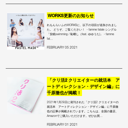
WORKS更新のお知らせ
れもんらいふのWORKSに、以下の項目が追加されまし
た。 どうぞ、ご覧ください！ ・famme fatale シングル
「安眠swimming / 恥晒し（feat. ゆゆうた)」・famme
fat…
FEBRUARY 05 2021
「クリ活2 クリエイターの就活本 ア
ートディレクション・デザイン編」に
千原徹也が掲載！
2021年1月28日に発刊された「クリ活2 クリエイターの
就活本 アートディレクション・デザイン編」に千原徹
也の記事が掲載されています。こちらは、全国の書店、
Amazonでご購入いただけます。ぜひお買…
FEBRUARY 01 2021