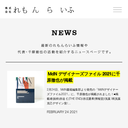
Skip
to
content
NEWS
MdN デザイナーズファイル 2021に千
原徹也が掲載
2月24日、MdN書籍編集部より発売の「MdNデザイナー
ズファイル2021」に、千原徹也が掲載されました！■掲
載者(抜粋)赤迫 仁(THE END)/赤沼夏希(博報堂)/浅葉 球(浅葉
克己デザイン室/…
FEBRUARY 24 2021