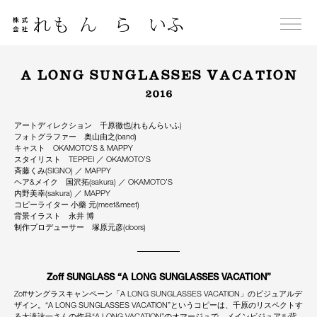
Skip
to
content
A LONG SUNGLASSES VACATION
2016
アートディレクション 千原徹也(れもんらいふ)
フォトグラファー 奥山由之(band)
キャスト OKAMOTO’S & MAPPY
スタイリスト TEPPEI ／ OKAMOTO’S
斉藤くみ(SIGNO) ／ MAPPY
ヘア&メイク 国沢拓(sakura) ／ OKAMOTO’S
内野美幸(sakura) ／ MAPPY
コピーライター 小藥 元(meet&meet)
背景イラスト 永井 博
制作プロデューサー 塚原元彦(doors)
Zoff SUNGLASS “A LONG SUNGLASSES VACATION”
Zoffサングラスキャンペーン「A LONG SUNGLASSES VACATION」のビジュアルデ
ザイン。“A LONG SUNGLASSES VACATION”というコピーは、千原のリスペクトす
る大滝詠一さんの作品“A LONG VACATION”のオマージュで、メインビジュアル背