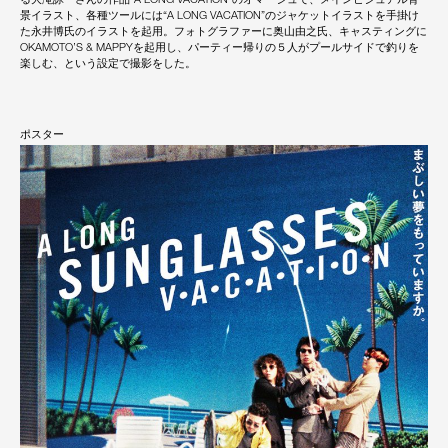
景イラスト、各種ツールには“A LONG VACATION”のジャケットイラストを手掛け
た永井博氏のイラストを起用。フォトグラファーに奥山由之氏、キャスティングに
OKAMOTO’S & MAPPYを起用し、パーティー帰りの５人がプールサイドで釣りを
楽しむ、という設定で撮影をした。
ポスター