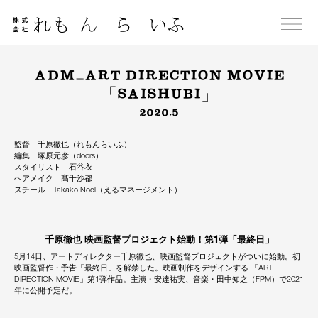
Skip
to
content
ADM_ART DIRECTION MOVIE
「SAISHUBI」
2020.5
監督 千原徹也（れもんらいふ）
編集 塚原元彦（doors）
スタイリスト 石谷衣
ヘアメイク 髙千沙都
スチール Takako Noel（えるマネージメント）
千原徹也 映画監督プロジェクト始動！第1弾「最終日」
5月14日、アートディレクター千原徹也、映画監督プロジェクトがついに始動。初
映画監督作・予告「最終日」を解禁した。映画制作をデザインする 「ART
DIRECTION MOVIE」第1弾作品。主演・安達祐実、音楽・田中知之（FPM）で2021
年に公開予定だ。