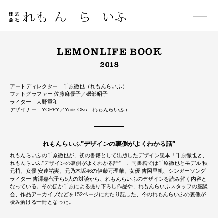
Skip
to
content
LEMONLIFE BOOK
2018
アートディレクター 千原徹也（れもんらいふ）
フォトグラファー 佐藤麻優子／磯部昭子
ライター 大野重和
デザイナー YOPPY／Yuria Oku（れもんらいふ）
れもんらいふ”デザインの裏側がよくわかる話”
れもんらいふの千原徹也が、初の書籍として出版したデザイン読本「千原徹也と、
れもんらいふ”デザインの裏側がよくわかる話”」。同書籍では千原徹也とモデル 秋
元梢、女優 安達祐実、元乃木坂46の伊藤万理華、女優 吉岡里帆、シンガーソング
ライター 吉澤嘉代子ら5人の対談から、れもんらいふのデザインを読み解く内容と
なっている。そのほか千原による撮り下ろし作品や、れもんらいふスタッフの座談
会、作品アーカイブなどを152ページにわたり記した、今のれもんらいふの裏側が
読み解ける一冊となった。