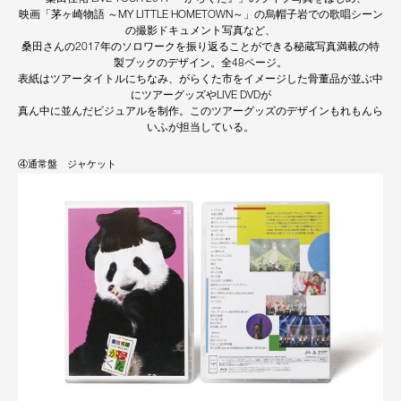
映画「茅ヶ崎物語 ～MY LITTLE HOMETOWN～」の烏帽子岩での歌唱シーン
の撮影ドキュメント写真など、
桑田さんの2017年のソロワークを振り返ることができる秘蔵写真満載の特
製ブックのデザイン。全48ページ。
表紙はツアータイトルにちなみ、がらくた市をイメージした骨董品が並ぶ中
にツアーグッズやLIVE DVDが
真ん中に並んだビジュアルを制作。このツアーグッズのデザインもれもんら
いふが担当している。
④通常盤 ジャケット