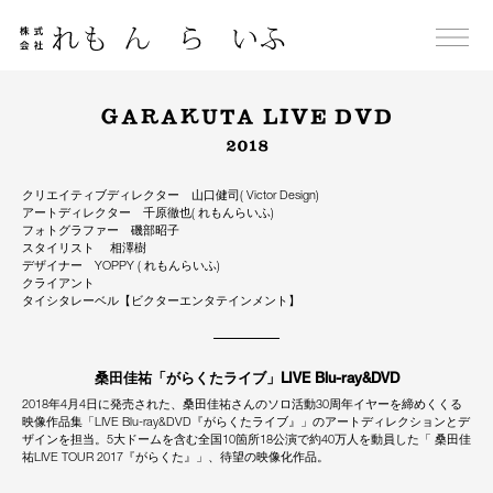
Skip
to
content
GARAKUTA LIVE DVD
2018
クリエイティブディレクター 山口健司( Victor Design)
アートディレクター 千原徹也( れもんらいふ)
フォトグラファー 磯部昭子
スタイリスト 相澤樹
デザイナー YOPPY ( れもんらいふ)
クライアント
タイシタレーベル【ビクターエンタテインメント】
桑田佳祐「がらくたライブ」LIVE Blu-ray&DVD
2018年4月4日に発売された、桑田佳祐さんのソロ活動30周年イヤーを締めくくる
映像作品集「LIVE Blu-ray&DVD『がらくたライブ』」のアートディレクションとデ
ザインを担当。5大ドームを含む全国10箇所18公演で約40万人を動員した「 桑田佳
祐LIVE TOUR 2017『がらくた』」、待望の映像化作品。