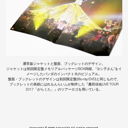
通常版ジャケットと盤面、ブックレットのデザイン。
ジャケットは初回限定盤メモリアルパッケージBOX同様、“ヨシ子さん”をイ
メージしたパンダのインパクト大のビジュアル。
盤面・ブックレットのデザインは初回限定盤(Blu-ray/DVD)と同じもので、
ブックレットの表紙にはれもんらいふが制作した『桑田佳祐LIVE TOUR
2017「がらくた」』のツアーロゴを用いている。
Copyright © 2026 Lemonlife All rights reserved.