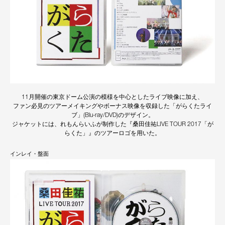
11月開催の東京ドーム公演の模様を中心としたライブ映像に加え、
ファン必見のツアーメイキングやボーナス映像を収録した「がらくたライ
ブ」(Blu-ray/DVD)のデザイン。
ジャケットには、れもんらいふが制作した『桑田佳祐LIVE TOUR 2017「が
らくた」』のツアーロゴを用いた。
インレイ・盤面