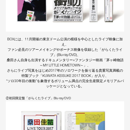
BOXには、11月開催の東京ドーム公演の模様を中心としたライブ映像に加
え、
ファン必見のツアーメイキングやボーナス映像を収録した「がらくたライ
ブ」(Blu-ray/DVD)、
桑田さん自身も出演するドキュメンタリー×ファンタジー映画「茅ヶ崎物語
～MY LITTLE HOMETOWN～」、
さらにライブ写真をはじめ2017年のソロワークを振り返る貴重写真満載の
特製ブック「KUWATA KEISUKE 2017 BOOK」が入り、
“ソロ30年目の衝動”を象徴するボリューム満点の完全生産限定メモリアルパ
ッケージとなっている。
②初回限定盤「がらくたライブ」Blu-ray/DVD