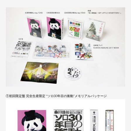
①初回限定盤 完全生産限定 “ソロ30年目の衝動”メモリアルパッケージ