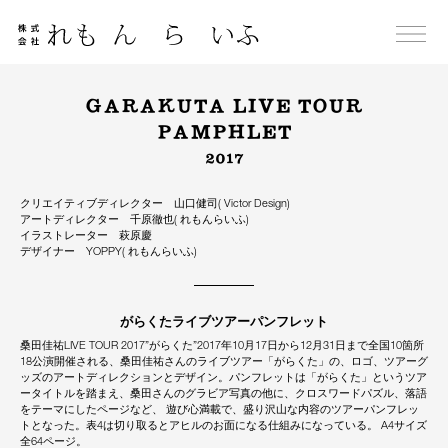
Skip
to
content
GARAKUTA LIVE TOUR
PAMPHLET
2017
クリエイティブディレクター 山口健司( Victor Design)
アートディレクター 千原徹也( れもんらいふ)
イラストレーター 萩原慶
デザイナー YOPPY( れもんらいふ)
がらくたライブツアーパンフレット
桑田佳祐LIVE TOUR 2017”がらくた”2017年10月17日から12月31日まで全国10箇所
18公演開催される、桑田佳祐さんのライブツアー「がらくた」の、ロゴ、ツアーグ
ッズのアートディレクションとデザイン。パンフレットは「がらくた」というツア
ータイトルを踏まえ、桑田さんのグラビア写真の他に、クロスワードパズル、落語
をテーマにしたページなど、 遊び心満載で、盛り沢山な内容のツアーパンフレッ
トとなった。表4は切り取るとアヒルのお面になる仕組みになっている。 A4サイズ
全64ページ。