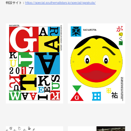
特設サイト：
https://special.southernallstars.jp/special/garakuta/