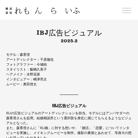
Skip
to
content
IBJ広告ビジュアル
2025.2
モデル：森香澄
アートディレクター：千原徹也
フォトグラファー：今城純
スタイリスト：飯嶋久美子
ヘアメイク：水野花菜
インタビュアー：嶋津亮太
ムービー：奥田啓太
IBJ広告ビジュアル
IBJの広告ビジュアルのアートディレクションを担当。モデルにはアンバサダーの
森香澄さんを起用。結婚相談所という選択肢を身近に感じてもらえるようなビジュ
アルとなった。
また、森香澄さんに「IBJ婚」に対する想いや、「婚活」「恋愛」についてインタ
ビューを実施し、メイキングムービーを制作。撮影の裏側とあわせて、等身大の想
いを語っていただきました。