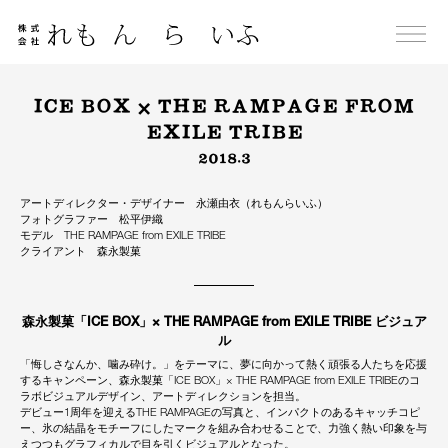
Skip
to
content
ICE BOX × THE RAMPAGE FROM
EXILE TRIBE
2018.3
アートディレクター・デザイナー 永瀬由衣（れもんらいふ）
フォトグラファー 松平伊織
モデル THE RAMPAGE from EXILE TRIBE
クライアント 森永製菓
森永製菓「ICE BOX」× THE RAMPAGE from EXILE TRIBE ビジュア
ル
「悔しさなんか、噛み砕け。」をテーマに、夢に向かって熱く頑張る人たちを応援
するキャンペーン、森永製菓「ICE BOX」× THE RAMPAGE from EXILE TRIBEのコ
ラボビジュアルデザイン、アートディレクションを担当。
デビュー1周年を迎えるTHE RAMPAGEの写真と、インパクトのあるキャッチコピ
ー、氷の結晶をモチーフにしたマークを組み合わせることで、力強く熱い印象を与
えつつもグラフィカルで目を引くビジュアルとなった。