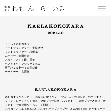
Skip
to
content
KAELAKOKOKARA
2024.10
モデル：木村カエラ
アートディレクター：千原徹也
フォトグラファー：枝優花
ムービー：奥田啓太
スタイリスト：田中香菜
ヘアメイク：フジワラミホコ
展示パネル制作：森井耕作
デザイナー：古澤禅
KAELAKOKOKARA
木村カエラさんデビュー20周年記念イベント『KAELAKOKOKARA』のクリエイテ
ィブディレクションを担当。東急プラザ原宿「ハラカド」、東急プラザ表参道「オ
モカド」で大規模なイベントを開催。
ハラカド内にあるれもんらいふでのポップアップや、J-WABEをはじめとするハラ