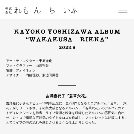
Skip
to
content
KAYOKO YOSHIZAWA ALBUM
“WAKAKUSA RIKKA”
2023.8
アートディレクター：千原徹也
フォトグラファー：山川哲矢
電飾：アオイネオン
デザイナー：内藤理紗、多辺田風香
吉澤嘉代子『若草六花』
吉澤嘉代子さんデビュー10周年記念に、全2部作となるミニアルバム「若草」「六
花」がリリースされ、その集大成となるアルバム、『若草六花』のアルバムのアー
トディレクションを担当。ライブ音源と映像を収録したアルバムの雰囲気に合わ
せ、レトロで繊細な雰囲気のタイトルロゴを作成し、ブックレットは蛇腹にするこ
とでライブの時の流れを感じさせるような仕上がりとなった。