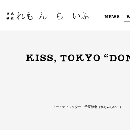
Skip
to
content
NEWS
KISS, TOKYO “D
アートディレクター 千原徹也（れもんらいふ）