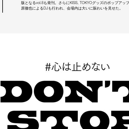
版となるvol.8も発刊。さらにKISS, TOKYOグッズのポッ
原徹也によるDJも行われ、会場内は大いに賑わいを見せた。