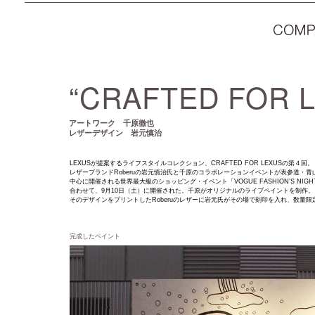
“CRAFTED FOR 
アートワーク 千原徹也
レザーデザイン 岩元慎治
LEXUSが提案するライフスタイルコレクション、CRAFTED FOR LEXUSの第４回。
レザーブランドRoberuの岩元慎治氏と千原のコラボレーションイベントが表参道・
中心に開催される世界最大級のショッピング・イベント「VOGUE FASHION’S NIGHT 
合わせて、9月10日（土）に開催された。千原がオリジナルのライブペイントを制作。
そのデザインをプリントしたRoberuのレザーに岩元氏がその場で刻印を入れ、数量限
完成したペイント