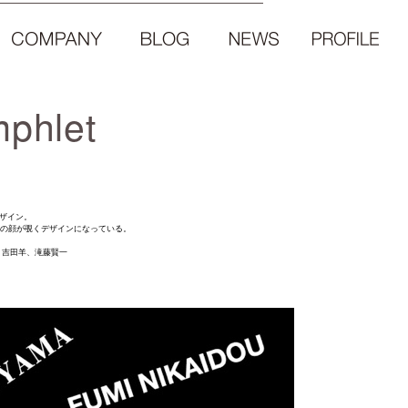
phlet
デザイン。
治の顔が覗くデザインになっている。
、吉田羊、滝藤賢一