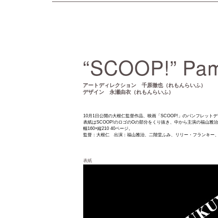
“SCOOP!” Pam
アートディレクション 千原徹也（れもんらいふ）
デザイン 永瀬由衣（れもんらいふ）
10月1日公開の大根仁監督作品、映画「SCOOP!」のパンフレット
表紙はSCOOP!のロゴのOの部分をくり抜き、中から主演の福山雅
幅160×縦210 40ページ。
監督：大根仁 出演：福山雅治、二階堂ふみ、リリー・フランキー
表紙