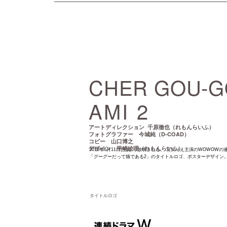
CHER GOU-GO
AMI 2
千原徹也（れもんらいふ）
アートディレクション
D-COAD）
フォトグラファー 今城純（
コピー 山口博之
デザイン 平崎絵理（れもんらいふ）
2016年6月11日(土)より放映される、 宮沢りえ主演のWOWOWの
「グーグーだって猫である2」のタイトルロゴ、ポスターデザイン
タイトルロゴ