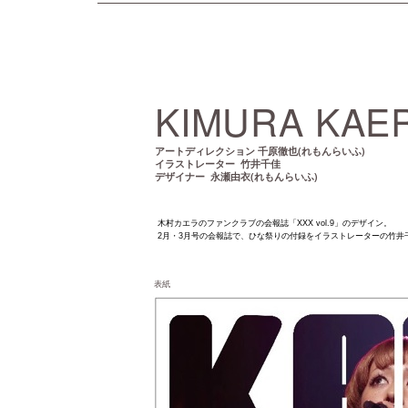
KIMURA KAER
千原徹也(れもんらいふ)
アートディレクション
竹井千佳
イラストレーター
永瀬由衣(れもんらいふ)
デザイナー
木村カエラのファンクラブの会報誌「XXX vol.9」のデザイン。
2月・3月号の会報誌で、ひな祭りの付録をイラストレーターの竹井
表紙