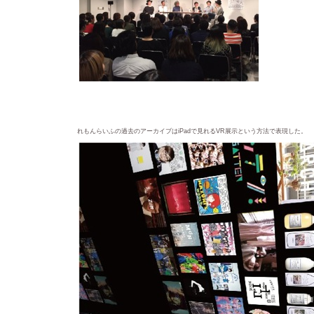
れもんらいふの過去のアーカイブはiPadで見れるVR展示という方法で表現した。