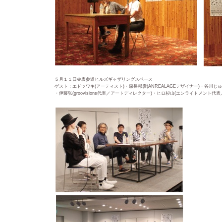
５月１１日＠表参道ヒルズギャザリングスペース
ゲスト：エドツワキ(アーティスト)・森長邦彦(ANREALAGEデザイナー)・谷川じゅんじ
・伊藤弘(groovisions代表／アートディレクター)・ヒロ杉山(エンライトメント