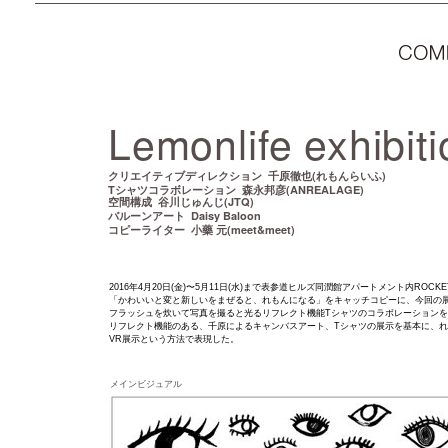
Lemonlife exhibiti
千原徹也(れもんらいふ)
クリエイティブディレクション
Tシャツコラボレーション 森永邦彦(ANREALAGE)
谷川じゅんじ(JTQ)
空間構成
Daisy Baloon
バルーンアート
小藥 元(meet&meet)
コピーライター
2016年4月20日(金)〜5月11日(水)まで表参道ヒルズ同潤館アパートメント内RO
「かわいいと変と新しいをまぜると、れもんになる」をキャッチコピーに、今回の展
フラッシュを炊いて写真を撮ると光るリフレクト機能Tシャツのコラボレーション
リフレクト機能のある、千原によるキャンバスアート、Tシャツの展示を基本に、れも
VR展示という方法で表現した。
メインビジュアル