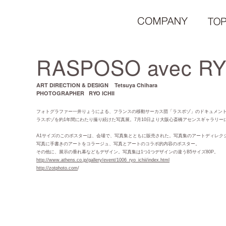
RASPOSO avec RY
ART DIRECTION & DESIGN Tetsuya Chihara
PHOTOGRAPHER RYO ICHII
フォトグラファー一井りょうによる、フランスの移動サーカス団「ラスポゾ」のドキュメン
ラスポゾを約1年間にわたり撮り続けた写真展。7月10日より大阪心斎橋アセンスギャラリー
A1サイズのこのポスターは、会場で、写真集とともに販売された。写真集のアートディレク
写真に手書きのアートをコラージュ、写真とアートのコラボ的内容のポスター。
その他に、展示の垂れ幕などもデザイン。写真集は1つ1つデザインの違うB5サイズ80P。
http://www.athens.co.jp/gallery/event/1006_ryo_ichii/index.html
http://zotphoto.com
/