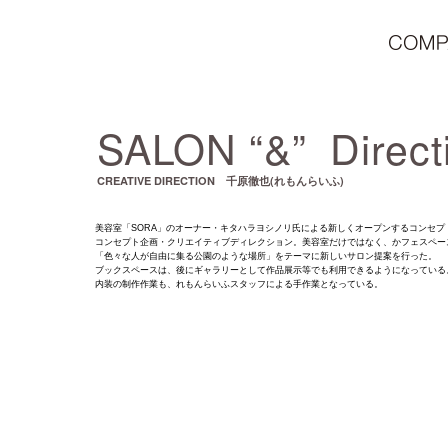
SALON “&” Direct
CREATIVE DIRECTION 千原徹也(れもんらいふ)
美容室「
SORA」のオーナー・キタハラヨシノリ氏による新しくオープンするコンセプトサ
コンセプト企画・クリエイティブディレクション。美容室だけではなく、かフェスペー
「色々な人が自由に集る公園のような場所」をテーマに新しいサロン提案を行った。
ブックスペースは、後にギャラリーとして作品展示等でも利用できるようになっている
内装の制作作業も、れもんらいふスタッフによる手作業となっている。