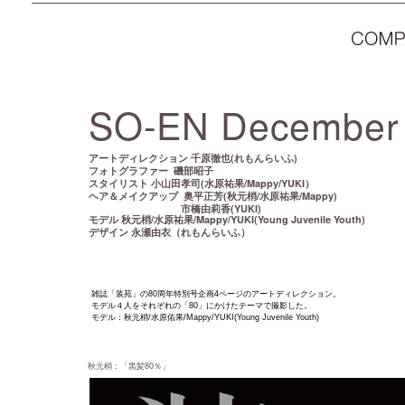
SO-EN December 
千原徹也(れもんらいふ)
アートディレクション
磯部昭子
フォトグラファー
小山田孝司(水原祐果/Mappy/YUKI）
スタイリスト
奥平正芳(秋元梢/水原祐果/Mappy)
ヘア＆メイクアップ
市橋由莉香(YUKI)
秋元梢/水原祐果/Mappy/YUKI(Young Juvenile Youth)
モデル
永瀬由衣（れもんらいふ）
デザイン
雑誌「装苑」の80周年特別号企画4ページのアートディレクション。
モデル４人をそれぞれの「80」にかけたテーマで撮影した。
モデル：秋元梢/水原佑果/Mappy/YUKI(Young Juvenile Youth)
秋元梢：「黒髪80％」