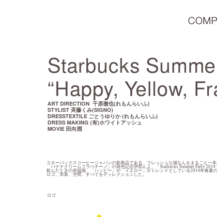
Starbucks Summer
“Happy, Yellow, F
ART DIRECTION 千原徹也(れもんらいふ)
STYLIST 斉藤くみ(SIGNO)
DRESSTEXTILE ごとうゆりか (れもんらいふ)
DRESS MAKING (有)ホワイトアッシュ
MOVIE 田向潤
スターバックスコーヒージャパンの新商品である、フレッシュな場なんをまるごと一本
「バナナクリームフラペチーノ」の発売記念伊部んよ、「Starbucks Summer Party 2014 “H
飲んだときの幸福感、「ハッピー」や「イエロー」がトレンドとしている2014年春夏
ロゴ、衣装、空間、すべてをディレクションした。
ロゴ