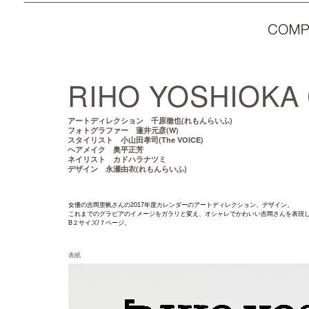
RIHO YOSHIOKA
(れもんらいふ)
アートディレクション 千原徹也
(W)
フォトグラファー 蓮井元彦
(The VOICE)
スタイリスト 小山田孝司
ヘアメイク 奥平正芳
ネイリスト カドハラナツミ
(れもんらいふ)
デザイン 永瀬由衣
女優の吉岡里帆さんの2017年度カレンダーのアートディレクション、デザイン。
これまでのグラビアのイメージをガラリと変え、オシャレでかわいい吉岡さんを表現
B２サイズ/７ページ。
表紙