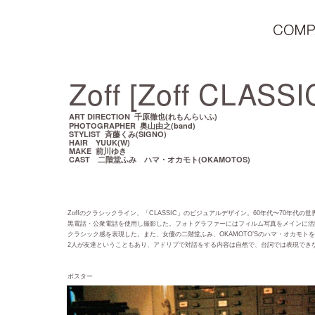
Zoff [Zoff CLASSI
ART DIRECTION 千原徹也(れもんらいふ)
PHOTOGRAPHER 奥山由之(band)
STYLIST 斉藤くみ(SIGNO)
HAIR YUUK(W)
MAKE 前川ゆき
CAST 二階堂ふみ ハマ・オカモト(OKAMOTOS)
Zoffのクラシックライン、「CLASSIC」のビジュアルデザイン。60年代〜70年代の
黒電話・公衆電話を使用し撮影した。フォトグラファーにはフィルム写真をメインに活
クラシック感を表現した。また、女優の二階堂ふみ、OKAMOTO’Sのハマ・オカモト
2人が友達ということもあり、アドリブで対話をする内容は自然で、台詞では表現でき
ポスター