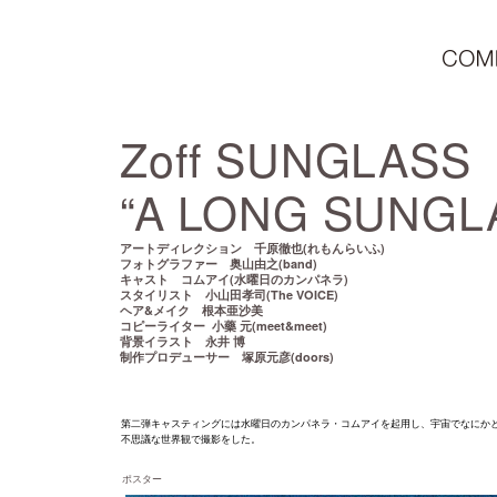
Zoff SUNGLASS
“A LONG SUNGLA
(れもんらいふ)
アートディレクション 千原徹也
(band)
フォトグラファー 奥山由之
(水曜日のカンパネラ)
キャスト コムアイ
(The VOICE)
スタイリスト 小山田孝司
&メイク 根本亜沙美
ヘア
小藥 元(meet&meet)
コピーライター
博
背景イラスト 永井
(doors)
制作プロデューサー 塚原元彦
第二弾キャスティングには水曜日のカンパネラ・コムアイを起用し、宇宙でなにか
不思議な世界観で撮影をした。
ポスター