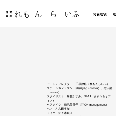
Skip
to
content
NEWS
アートディレクター 千原徹也（れもんらいふ）
スチールカメラマン 伊藤彰紀（aosora）、黒沼諭
（aosora）
スタイリスト 加藤かすみ、NIMU（まきうらオフ
ィス）
ヘアメイク 菊池美香子（TRON management）
ヘア 左右田実樹
メイク 佐々木貞江