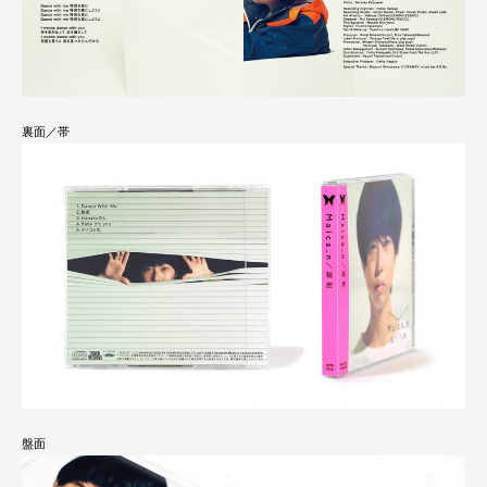
裏面／帯
盤面