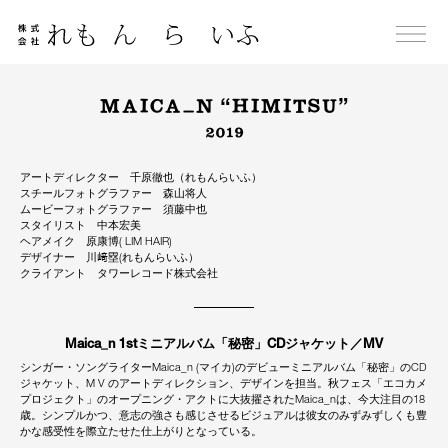
Skip
to
content
MAICA_N “HIMITSU”
2019
アートディレクター 千原徹也（れもんらいふ）
スチールフォトグラファー 森山将人
ムービーフォトグラファー 須藤中也
スタイリスト 中本宏美
ヘアメイク 原康博( LIM HAIR)
デザイナー 川﨑塁(れもんらいふ）
クライアント タワーレコード株式会社
Maica_n 1stミニアルバム「秘密」CDジャケット／MV
シンガー・ソングライターMaica_n (マイカ)のデビューミニアルバム「秘密」のCD
ジャケット、M V のアートディレクション、デザインを担当。秋フェス「エコカメ
プロジェクト」のオープニング・アクトに大抜擢されたMaica_nは、今大注目の18
歳。シンプルかつ、意志の強さも感じさせるビジュアルは彼女のみずみずしくも豊
かな感受性を際立たせた仕上がりとなっている。