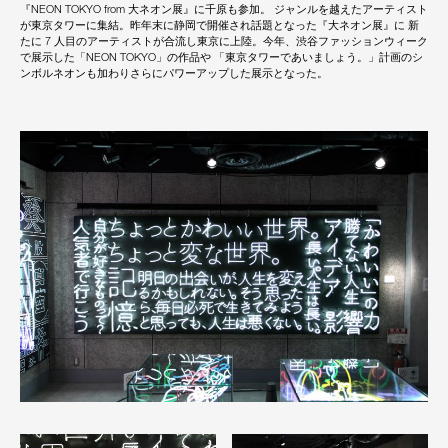
『NEON TOKYO from 大ネオン展』に千原も参加。 ジャンルを越えたアーティスト
が東京タワーに集結。昨年末に静岡で開催され話題となった『大ネオン展』に 新
たに 7 人目のアーティストが合流し東京に上陸。今年、渋谷ファッションウィーク
で展示した「NEON TOKYO」の作品や 「東京タワーであいましょう。」計画のシ
ンボルネオンも加わりさらにパワーアップした展示となった。