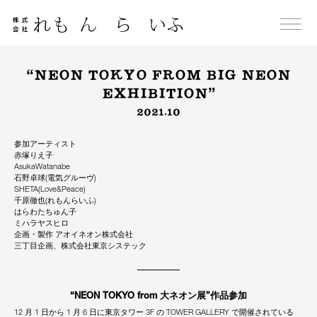
Skip
to
content
“NEON TOKYO FROM BIG NEON
EXHIBITION”
2021.10
参加アーティスト
赤塚りえ子
AsukaWatanabe
石野卓球(電気グルーヴ)
SHETA(Love&Peace)
千原徹也(れもんらいふ)
はらわたちゅん子
ミハラヤスヒロ
企画・製作 アオイネオン株式会社
三丁目企画、株式会社東京システック
“NEON TOKYO from 大ネオン展”作品参加
12 月 1 日から 1 月 6 日に東京タワー 3F の TOWER GALLERY で開催されている