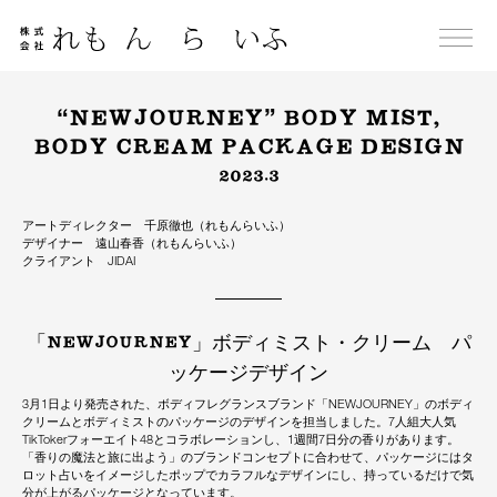
Skip
to
content
“NEWJOURNEY” BODY MIST,
BODY CREAM PACKAGE DESIGN
2023.3
アートディレクター 千原徹也（れもんらいふ）
デザイナー 遠山春香（れもんらいふ）
クライアント JIDAI
「NEWJOURNEY」ボディミスト・クリーム パ
ッケージデザイン
3月1日より発売された、ボディフレグランスブランド「NEWJOURNEY」のボディ
クリームとボディミストのパッケージのデザインを担当しました。7人組大人気
TikTokerフォーエイト48とコラボレーションし、1週間7日分の香りがあります。
「香りの魔法と旅に出よう」のブランドコンセプトに合わせて、パッケージにはタ
ロット占いをイメージしたポップでカラフルなデザインにし、持っているだけで気
分が上がるパッケージとなっています。