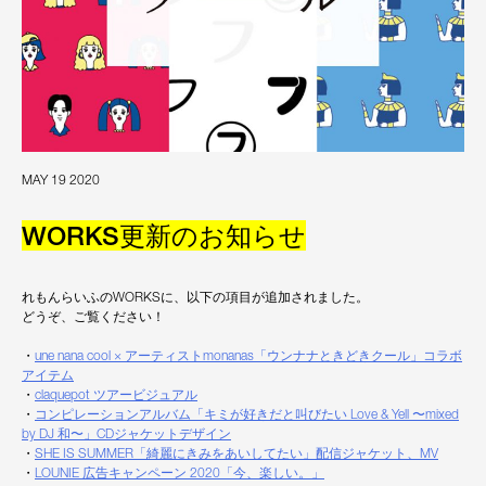
MAY 19 2020
WORKS更新のお知らせ
れもんらいふのWORKSに、以下の項目が追加されました。
どうぞ、ご覧ください！
・
une nana cool × アーティストmonanas「ウンナナときどきクール」コラボ
アイテム
・
claquepot ツアービジュアル
・
コンピレーションアルバム「キミが好きだと叫びたい Love & Yell 〜mixed
by DJ 和〜」CDジャケットデザイン
・
SHE IS SUMMER「綺麗にきみをあいしてたい」配信ジャケット、MV
・
LOUNIE 広告キャンペーン 2020「今、楽しい。」