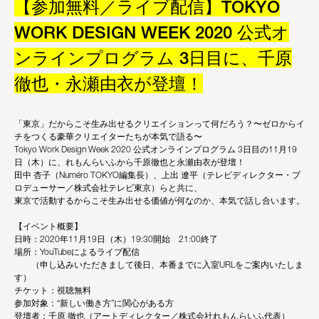
【参加無料／ライブ配信】TOKYO
WORK DESIGN WEEK 2020 公式オ
ンラインプログラム 3日目に、千原
徹也・永瀬由衣が登壇！
「東京」だからこそ生み出せるクリエイションって何だろう？〜ゼロからイ
チをつくる豪華クリエイターたちが本気で語る〜
Tokyo Work Design Week 2020 公式オンラインプログラム 3日目の11月19
日（木）に、れもんらいふから千原徹也と永瀬由衣が登壇！
田中 杏子（Numéro TOKYO編集長）、上出 遼平（テレビディレクター・プ
ロデューサー／株式会社テレビ東京）らと共に、
東京で活動するからこそ生み出せる価値が何なのか、本気で話し合います。
【イベント概要】
日時：2020年11月19日（木）19:30開始 21:00終了
場所：YouTubeによるライブ配信
（申し込みいただきまして後日、本番までに入室URLをご案内いたしま
す）
チケット：視聴無料
参加対象：“新しい働き方”に関心がある方
登壇者：千原 徹也（アートディレクター／株式会社れもんらいふ代表）