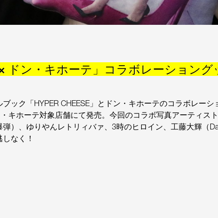
ESE × ドン・キホーテ」コラボレーション
ック「HYPER CHEESE」とドン・キホーテのコラボレー
ン・キホーテ対象店舗にて発売。今回のコラボ写真アーティス
弾）、ゆりやんレトリィバァ、3時のヒロイン、工藤大輝（Da-
逃しなく！
！