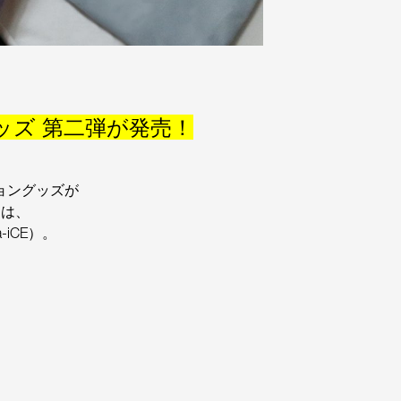
グッズ 第二弾が発売！
ショングッズが
トは、
iCE）。