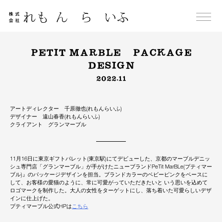
Skip
to
content
PETIT MARBLE PACKAGE
DESIGN
2022.11
アートディレクター 千原徹也(れもんらいふ)
デザイナー 遠山春香(れもんらいふ)
クライアント グランマーブル
11月16日に東京ギフトパレット(東京駅)にてデビューした、京都のマーブルデニッ
シュ専門店「グランマーブル」が手がけたニューブランドPeTit MarBLe(プティマー
ブル)』のパッケージデザインを担当。ブランドカラーのベビーピンクをベースに
して、お客様の愛猫のように、常に可愛がっていただきたいと いう思いを込めて
ロゴマークを制作した。大人の女性をターゲットにし、落ち着いた可愛らしいデザ
インに仕上げた。
プティマーブル公式HPは
こちら