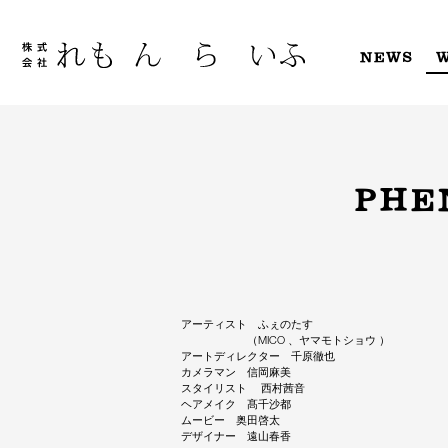
Skip
to
content
NEWS
PHE
アーティスト ふぇのたす
（MICO 、ヤマモトショウ ）
アートディレクター 千原徹也
カメラマン 信岡麻美
スタイリスト 西村茜音
ヘアメイク 髙千沙都
ムービー 奥田啓太
デザイナー 遠山春香