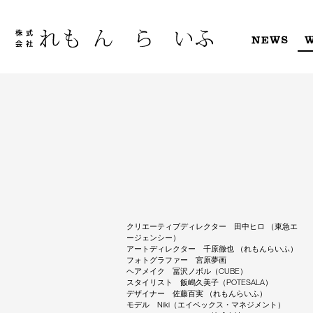
Skip
to
content
NEWS
クリエーティブディレクター 田中ヒロ （東急エ
ージェンシー）
アートディレクター 千原徹也 （れもんらいふ）
フォトグラファー 宮原夢画
ヘアメイク 冨沢ノボル（CUBE）
スタイリスト 飯嶋久美子（POTESALA）
デザイナー 佐藤百実 （れもんらいふ）
モデル Niki（エイベックス・マネジメント）