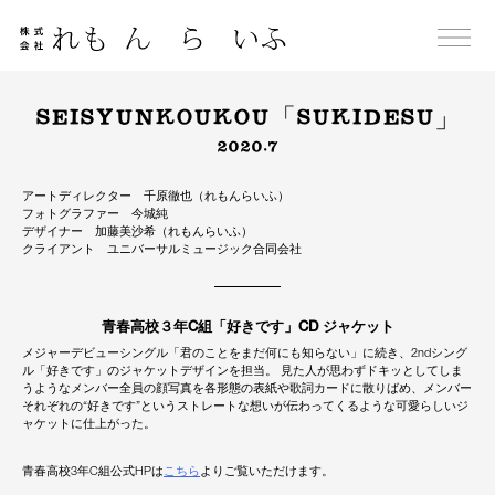
Skip
to
content
SEISYUNKOUKOU「SUKIDESU」
2020.7
アートディレクター 千原徹也（れもんらいふ）
フォトグラファー 今城純
デザイナー 加藤美沙希（れもんらいふ）
クライアント ユニバーサルミュージック合同会社
青春高校３年C組「好きです」CD ジャケット
メジャーデビューシングル「君のことをまだ何にも知らない」に続き、2ndシング
ル「好きです」のジャケットデザインを担当。 見た人が思わずドキッとしてしま
うようなメンバー全員の顔写真を各形態の表紙や歌詞カードに散りばめ、メンバー
それぞれの“好きです”というストレートな想いが伝わってくるような可愛らしいジ
ャケットに仕上がった。
青春高校3年C組公式HPは
こちら
よりご覧いただけます。