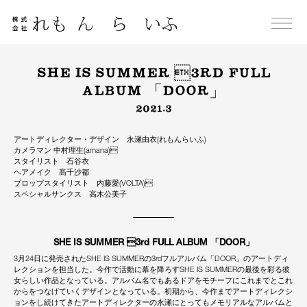
Skip
to
content
SHE IS SUMMER 3RD FULL
ALBUM 「DOOR」
2021.3
アートディレクター・デザイン 永瀬由衣(れもんらいふ)
カメラマン 中村理生(amana)
スタイリスト 石谷衣
ヘアメイク 髙千沙都
プロップスタイリスト 内藤愛(VOLTA)
スペシャルサンクス 高木公美子
SHE IS SUMMER 3rd FULL ALBUM 「DOOR」
3月24日に発売されたSHE IS SUMMERの3rdフルアルバム「DOOR」のアートディ
レクションを担当した。今作で活動に幕を降ろすSHE IS SUMMERの最後を彩る彼
女らしい作品となっている。アルバム名でもあるドアをモチーフにこれまでとこれ
からをつなげていくデザインとなっている。初期から、今作までアートディレクシ
ョンをし続けてきたアートディレクターの永瀬にとってもメモリアルなアルバムと