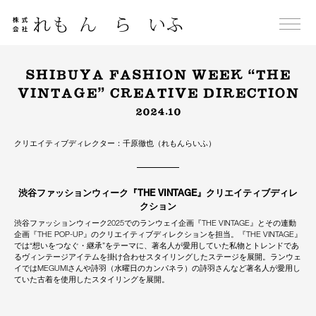
Skip
to
content
SHIBUYA FASHION WEEK “THE
VINTAGE” CREATIVE DIRECTION
2024.10
クリエイティブディレクター：千原徹也（れもんらいふ）
渋谷ファッションウィーク『THE VINTAGE』クリエイティブディレ
クション
渋谷ファッションウィーク2025でのランウェイ企画『THE VINTAGE』とその連動
企画『THE POP-UP』のクリエイティブディレクションを担当。『THE VINTAGE』
では“想いをつなぐ・継承”をテーマに、著名人が愛用していた私物とトレンドであ
るヴィンテージアイテムを掛け合わせスタイリングしたステージを展開。ランウェ
イではMEGUMIさんや詩羽（水曜日のカンパネラ）の詩羽さんなど著名人が愛用し
ていた古着を使用したスタイリングを展開。