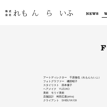
Skip
to
content
NEWS
F
アートディレクター 千原徹也（れもんらいふ）
フォトグラファー 磯部昭子
スタイリスト 四本優子
ヘアメイク YUZUKO
美術 モリイ美術
店舗設計 袴田広基(akka)
クライアント SHIBUYA109