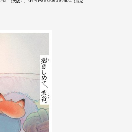
ENO（大阪）、SHIBUYA109KAGOSHIMA（鹿児