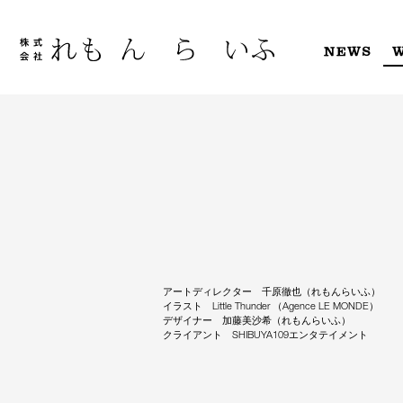
Skip
to
content
NEWS
アートディレクター 千原徹也（れもんらいふ）
イラスト Little Thunder （Agence LE MONDE）
デザイナー 加藤美沙希（れもんらいふ）
クライアント SHIBUYA109エンタテイメント