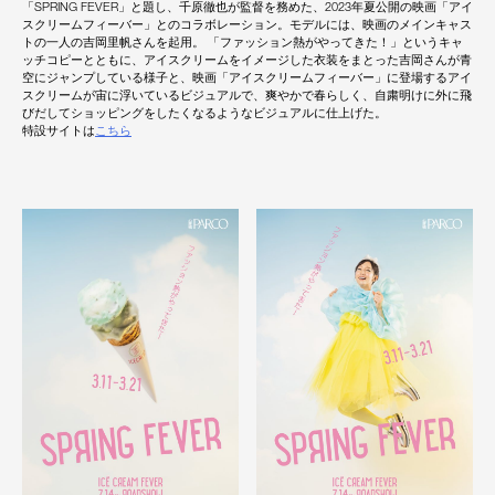
「SPRING FEVER」と題し、千原徹也が監督を務めた、2023年夏公開の映画「アイ
スクリームフィーバー」とのコラボレーション。モデルには、映画のメインキャス
トの一人の吉岡里帆さんを起用。 「ファッション熱がやってきた！」というキャ
ッチコピーとともに、アイスクリームをイメージした衣装をまとった吉岡さんが青
空にジャンプしている様子と、映画「アイスクリームフィーバー」に登場するアイ
スクリームが宙に浮いているビジュアルで、爽やかで春らしく、自粛明けに外に飛
びだしてショッピングをしたくなるようなビジュアルに仕上げた。
特設サイトは
こちら