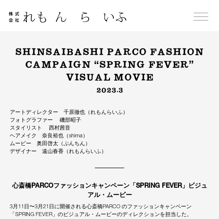
Skip
to
content
SHINSAIBASHI PARCO FASHION
CAMPAIGN “SPRING FEVER”
VISUAL MOVIE
2023.3
アートディレクター 千原徹也（れもんらいふ）
フォトグラファー 磯部昭子
スタイリスト 西村茜音
ヘアメイク 奈良裕也（shima）
ムービー 奥田啓太（ぶんちん）
デザイナー 遠山春香（れもんらいふ）
心斎橋PARCOファッションキャンペーン「SPRING FEVER」ビジュ
アル・ムービー
3月11日〜3月21日に開催される心斎橋PARCO のファッションキャンペーン
「SPRING FEVER」のビジュアル・ムービーのディレクションを担当した。