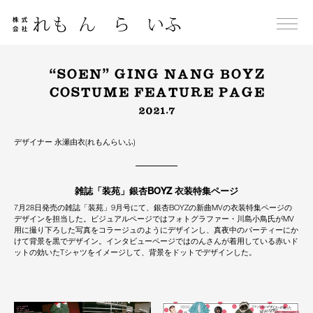
Skip
to
content
“SOEN” GING NANG BOYZ
COSTUME FEATURE PAGE
2021.7
デザイナー 永瀬由衣(れもんらいふ)
雑誌「装苑」銀杏BOYZ 衣装特集ページ
7月28日発売の雑誌「装苑」9月号にて、銀杏BOYZの新曲MVの衣装特集ページの
デザインを担当した。ビジュアルページではフォトグラファー・川島小鳥氏がMV
用に撮り下ろした写真をコラージュのようにデザインし、真夜中のパーティーにか
けて背景を黒でデザイン。インタビューページではのんさんが着用している赤いド
ットの効いたTシャツをイメージして、背景をドットでデザインした。