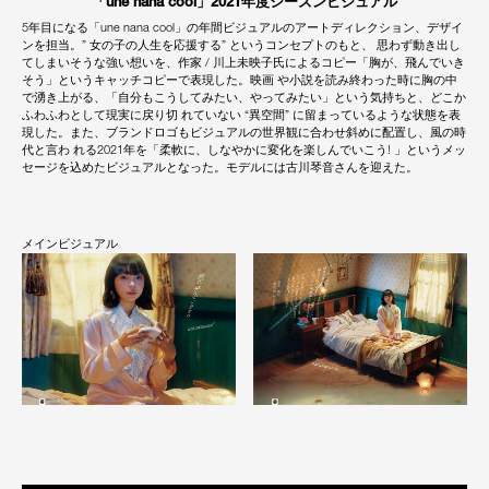
「une nana cool」2021年度シーズンビジュアル
5年目になる「une nana cool」の年間ビジュアルのアートディレクション、デザイ
ンを担当。” 女の子の人生を応援する” というコンセプトのもと、 思わず動き出し
てしまいそうな強い想いを、作家 / 川上未映子氏によるコピー「胸が、飛んでいき
そう」というキャッチコピーで表現した。映画 や小説を読み終わった時に胸の中
で湧き上がる、「自分もこうしてみたい、やってみたい」という気持ちと、どこか
ふわふわとして現実に戻り切 れていない “異空間” に留まっているような状態を表
現した。また、ブランドロゴもビジュアルの世界観に合わせ斜めに配置し、風の時
代と言わ れる2021年を「柔軟に、しなやかに変化を楽しんでいこう! 」というメッ
セージを込めたビジュアルとなった。モデルには古川琴音さんを迎えた。
メインビジュアル