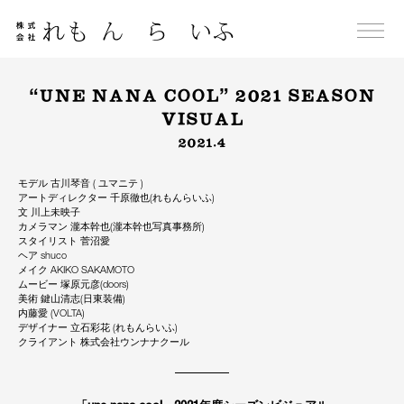
Skip
to
content
“UNE NANA COOL” 2021 SEASON
VISUAL
2021.4
モデル 古川琴音 ( ユマニテ )
アートディレクター 千原徹也(れもんらいふ)
文 川上未映子
カメラマン 瀧本幹也(瀧本幹也写真事務所)
スタイリスト 菅沼愛
ヘア shuco
メイク AKIKO SAKAMOTO
ムービー 塚原元彦(doors)
美術 鍵山清志(日東装備)
内藤愛 (VOLTA)
デザイナー 立石彩花 (れもんらいふ)
クライアント 株式会社ウンナナクール