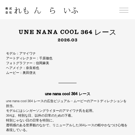
Skip
to
content
UNE NANA COOL 364 レース
2026.03
モデル：アマイワナ
アートディレクター：千原徹也
フォトグラファー：信岡麻美
ヘアメイク：奈良裕也
ムービー：奥田啓太
une nana cool 364 レース
une nana cool 364 レースの広告ビジュアル・ムービーのアートディレクションを
担当。
モデルにはシンガーソングライターのアマイワナ氏を起用。
364は、特別な日、以外の日常のための下着。
特別じゃない日の日常を特別に。
透明感のある世界観のなかで、リニューアルした364レースの軽やかなつけ心地を
表現している。