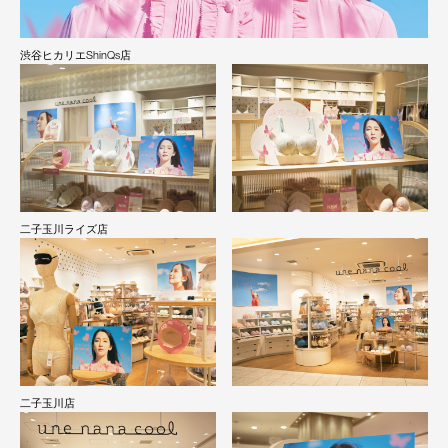
渋谷ヒカリエShinQs店
二子玉川ライズ店
二子玉川店