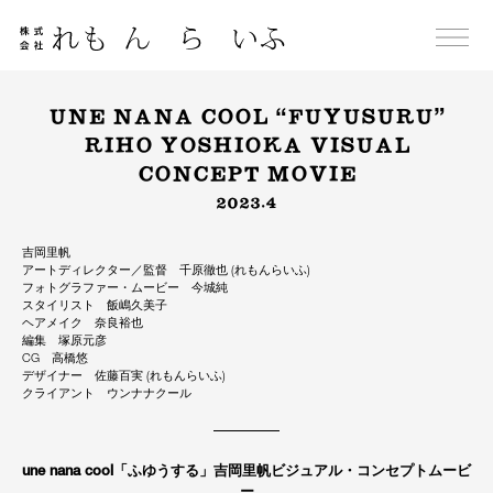
Skip
to
content
UNE NANA COOL “FUYUSURU”
RIHO YOSHIOKA VISUAL
CONCEPT MOVIE
2023.4
吉岡里帆
アートディレクター／監督 千原徹也 (れもんらいふ)
フォトグラファー・ムービー 今城純
スタイリスト 飯嶋久美子
ヘアメイク 奈良裕也
編集 塚原元彦
CG 高橋悠
デザイナー 佐藤百実 (れもんらいふ)
クライアント ウンナナクール
une nana cool「ふゆうする」吉岡里帆ビジュアル・コンセプトムービ
ー