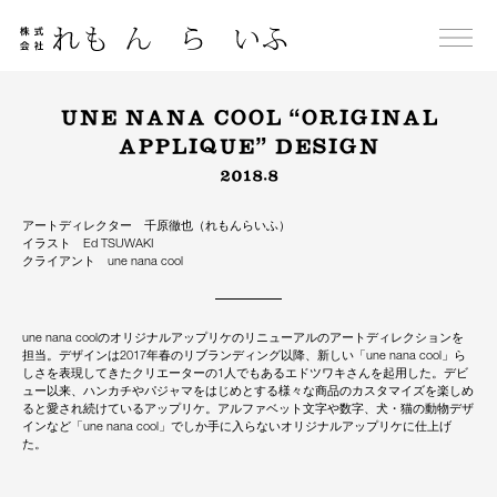
Skip
to
content
UNE NANA COOL “ORIGINAL
APPLIQUE” DESIGN
2018.8
アートディレクター 千原徹也（れもんらいふ）
イラスト Ed TSUWAKI
クライアント une nana cool
une nana coolのオリジナルアップリケのリニューアルのアートディレクションを
担当。デザインは2017年春のリブランディング以降、新しい「une nana cool」ら
しさを表現してきたクリエーターの1人でもあるエドツワキさんを起用した。デビ
ュー以来、ハンカチやパジャマをはじめとする様々な商品のカスタマイズを楽しめ
ると愛され続けているアップリケ。アルファベット文字や数字、犬・猫の動物デザ
インなど「une nana cool」でしか手に入らないオリジナルアップリケに仕上げ
た。