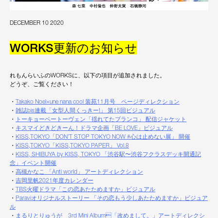
DECEMBER 10 2020
WORKS更新のお知らせ
れもんらいふのWORKSに、以下の項目が追加されました。
どうぞ、ご覧ください！
・
Takako Noel×une nana cool 装苑11月号 ページディレクション
・
雑誌bis連載「女型人間くっきー!」 第15回ビジュアル
・
トーキョーベートーヴェン「揺れてたブランコ」 配信ジャケット
・
キスマイどきどきーん！ドラマ企画「BE LOVE」ビジュアル
・
KISS,TOKYO「DON’T STOP TOKYO NOW #心は止めない展」 開催
・
KISS,TOKYO「KISS,TOKYO PAPER」 Vol.8
・
KISS, SHIBUYA by KISS, TOKYO 「渋谷駅〜渋谷フクラスデッキ開通記
念」イベント開催
・
高槻かなこ 「Anti world」 アートディレクション
・
吉岡里帆2021年度カレンダー
・
TBS火曜ドラマ「この恋あたためますか」ビジュアル
・
Paraviオリジナルストーリー 「その恋もう少しあたためますか」ビジュア
ル
・
まるりとりゅうが 3rd Mini Album「改めまして。」アートディレクシ