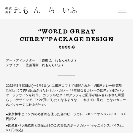
Skip
to
content
“WORLD GREAT
CURRY”PACKAGE DESIGN
2022.8
アートディレクター 千原徹也（れもんらいふ）
デザイナー 佐藤百実（れもんらいふ）
2022年8月10日(水)〜9月6日(火)に銀座ロフトで開催された「#銀座カレー研究所
2022」にて先行販売されたレトルトカレー「#華麗なるカレーの世界」2種のパッ
ケージデザインを制作。 カラフルなタイポグラフィと図形が組み合わされた可愛
らしいデザインで、”パケ買い”したくなるような、これまでに見たことないカレー
のパッケージに仕上がった。
●東京和牛とインカのめざめを使った金のビーフカレー(キャニオンスパイス)…800
円(税込)
●国産豚バラ先軟骨と国産たけのこの黄色のポークカレー(キャニオンスパイス)…
600円(税込)