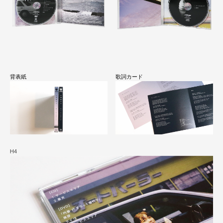
背表紙
歌詞カード
H4