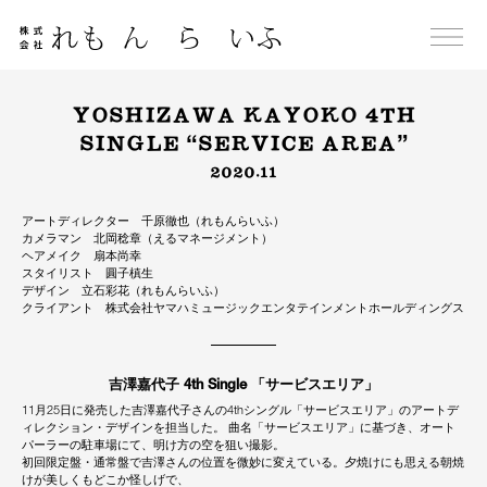
Skip
to
content
YOSHIZAWA KAYOKO 4TH
SINGLE “SERVICE AREA”
2020.11
アートディレクター 千原徹也（れもんらいふ）
カメラマン 北岡稔章（えるマネージメント）
ヘアメイク 扇本尚幸
スタイリスト 圓子槙生
デザイン 立石彩花（れもんらいふ）
クライアント 株式会社ヤマハミュージックエンタテインメントホールディングス
吉澤嘉代子 4th Single 「サービスエリア」
11月25日に発売した吉澤嘉代子さんの4thシングル「サービスエリア」のアートデ
ィレクション・デザインを担当した。 曲名「サービスエリア」に基づき、オート
パーラーの駐車場にて、明け方の空を狙い撮影。
初回限定盤・通常盤で吉澤さんの位置を微妙に変えている。夕焼けにも思える朝焼
けが美しくもどこか怪しげで、